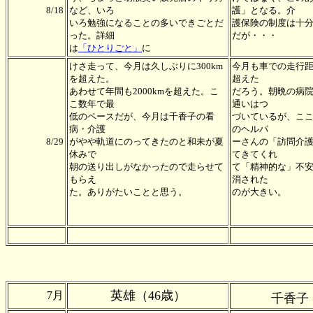
8/18
など、いろ
護」となる。介
いろ勉強になることの多いできごとだ
護保険の制度は十
った。詳細
だが・・・
は
「ひとりごと」
に
けさ走って、今月は久しぶりに300km
今月も車での走行距離
を超えた。
超えた
あわせて年間も2000kmを超えた。こ
だろう。朝晩の病
こ数年で最
通いはつ
低のペースだが、今月は千香子の看
づいているが、こ
病・介護
のヘルパ
8/29
がやや軌道にのってきたのと和未が夏
ーさんの「訪問介
休みで
てきてくれ
朝の送り出しがなかったので走らせて
て「精神的な」不
もらえ
消された
た。ありがたいことと思う。
のが大きい。
英雄（46歳）
7月
千香子