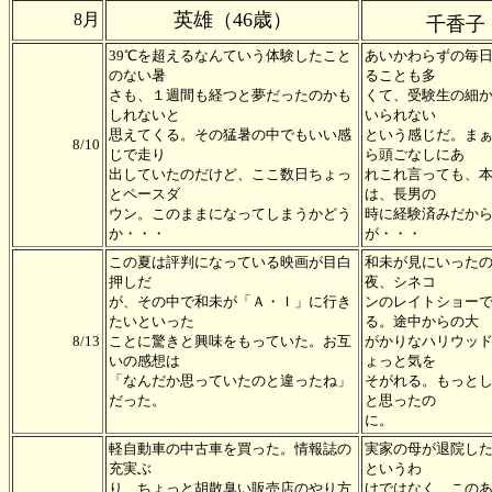
英雄（46歳）
8月
千香子
39℃を超えるなんていう体験したこと
あいかわらずの毎
のない暑
ることも多
さも、１週間も経つと夢だったのかも
くて、受験生の細
しれないと
いられない
思えてくる。その猛暑の中でもいい感
という感じだ。ま
8/10
じで走り
ら頭ごなしにあ
出していたのだけど、ここ数日ちょっ
れこれ言っても、
とペースダ
は、長男の
ウン。このままになってしまうかどう
時に経験済みだか
か・・・
が・・・
この夏は評判になっている映画が目白
和未が見にいった
押しだ
夜、シネコ
が、その中で和未が「Ａ・Ｉ」に行き
ンのレイトショー
たいといった
る。途中からの大
8/13
ことに驚きと興味をもっていた。お互
がかりなハリウッ
いの感想は
ょっと気を
「なんだか思っていたのと違ったね」
そがれる。もっと
だった。
と思ったの
に。
軽自動車の中古車を買った。情報誌の
実家の母が退院し
充実ぶ
というわ
り、ちょっと胡散臭い販売店のやり方
けではなく、この