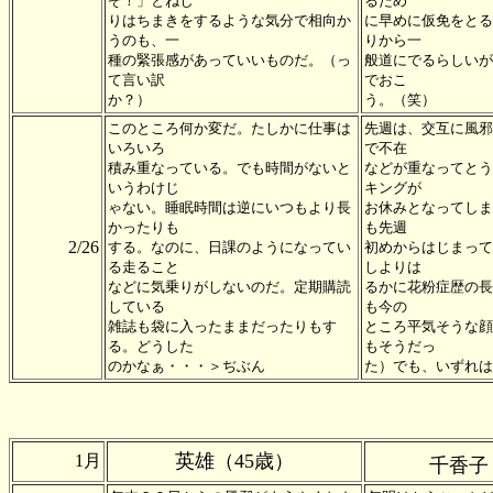
ぞ！」とねじ
るため
りはちまきをするような気分で相向か
に早めに仮免をとる
うのも、一
りから一
種の緊張感があっていいものだ。（っ
般道にでるらしいが
て言い訳
でおこ
か？）
う。（笑）
このところ何か変だ。たしかに仕事は
先週は、交互に風邪
いろいろ
で不在
積み重なっている。でも時間がないと
などが重なってとう
いうわけじ
キングが
ゃない。睡眠時間は逆にいつもより長
お休みとなってしま
かったりも
も先週
2/26
する。なのに、日課のようになってい
初めからはじまって
る走ること
しよりは
などに気乗りがしないのだ。定期購読
るかに花粉症歴の長
している
も今の
雑誌も袋に入ったままだったりもす
ところ平気そうな顔
る。どうした
もそうだっ
のかなぁ・・・＞ぢぶん
た）でも、いずれは
英雄（45歳）
1月
千香子