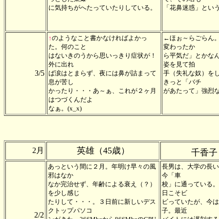
に気持ちがへたっていたりしている。
「花鼻迷惑」とい
↑
のようなこと書かなければよかっ
←ほぉ～らごらん
た。何のこと
変わったか
はないきのうから思いっきり症状が！
ら平気だ」とかな
外に出れ
姿を見て拍
3/5
ば涙はとまらず、夜には鼻が詰まって
手（失礼な奴）を
息が苦し
きっと「バチ
かったり・・・あ～ぁ、これが２ヶ月
があたって」強烈
はつづくんだよ
なぁ。(x_x)
英雄（45歳）
2月
千香子
あっという間に２月。年明け早々の風
長男は、大学の長い
邪はなか
今「車
なか完治せず、年齢による衰え（？）
校」に通っている。
を少し感じ
日こそビ
たりして・・・。３日前に新しいデス
ビっていたが、今は
クトップパソコ
子。最近
2/2