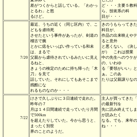
差がつくからと話している。「わかっ
ど・・・主要５教
とるわ」と怒
ら、技術系の科
るけど。
目が・・・
最近、うちの近く（同じ区内）で、こ
きのうもらってき
どもを虐待死
科目が、
させたという事件があったが、剣道の
作品の出来映えや
稽古で腕
ると意外
とかに痣をいっぱい作っている和未
と悪くない。（決
は、まるで
が） これは授業
7/20
父親から虐待されているみたいに見え
中の先生へのウケ
るねと、
の、いわゆ
きょうの検定のために持ち帰った「木
る「要領がいい」
刀」を見て
ぁ。このあ
話していた。それにしてもあそこまで
たりは父親譲りな
残酷にな
れるものなのか・・・
けさで久しぶりに３日連続で走れた。
主人が買ってきた
昨年の７
の最新刊を
月は１４日間連続で走っていたり月間
先に読み終えてし
で500km
が読みたく
7/22
を超えたりしていた。今から思うと、
なる。でも、来年
まったく別世
ね・・・
界のことのようだ。