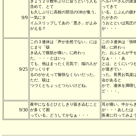
きょう２０数年ぶりに会うという人も
ヘルパーさんの派
含めて、とて
ってきて
も久しぶりに高校の部活のOBが集う。
いる。じぶんの疲
9/9
一気にタ
たがきの
イムスリップしてあの「悪さ」がよみ
うおとといは気圧
がえる？
が・・・
この３連休は「声が全然でない」には
この３連休は「快
じまり「咳
晴」に終わっ
き込んで腹筋が痛い」に終わっ
た。おふとんが干
た。・・・とはいっ
なぁ・・・あ
ても、他はまったく元気で、端の人が
とは、とくにいつ
9/25
びっくりす
が過ぎてい
るのがかえって愉快なくらいだった。
った。長男お気楽
ただ、咳は
会があると
つづくとちょっとつらいけどね。
かで、連休を満喫
ど・・・。
夜中になるとひとしきり咳き込むこと
耳が痛い。中から
9/30
が多くて困
が・・・あしたは
っている。どうしてかなぁ・・・
医者に行ってみよ