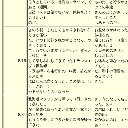
ろうとしている。北海道マラソンまで
ものだ」と冷やかさ
あと３週間。
はその常連
自己ベストは望まないが、気持ちよく
さんのほうがさぼっ
走りたいも
ずらしいこと
のだ。
もあるものだ」
きのう朝、またしてもやりきれない知
お盆休みが終わった
らせが届い
仏様をお
た。いつも笑顔を絶やすことなく、や
迎えに行き、３度３
さしく励まし
があり、１
てくれていた走友（女性）が、ずっと
５日午後の送りと、
目標に、そ
しはお店の
8/16
して楽しみにしてきていたトランスエ
お休みと重なったの
ゾ（襟裳岬
てもらっ
～宗谷岬）を走行中の8/14夜、後ろか
た。和未の宿題も、
ら来た車
ることがで
にはねられ亡くなった。この夏は、悲
きた。
しくさみしく
やるせないものになった。
北海道マラソンから帰って３日。きの
きょうになって名古
う夜わたし
った。久々
が一足先に帰ったあと走友ご一家と北
の雨はうれしいけど
8/31
の大地を
物の山が
もう２泊楽しんできた長男次男が帰っ
乾かないのはちょっ
てきた。
ぁ・・・