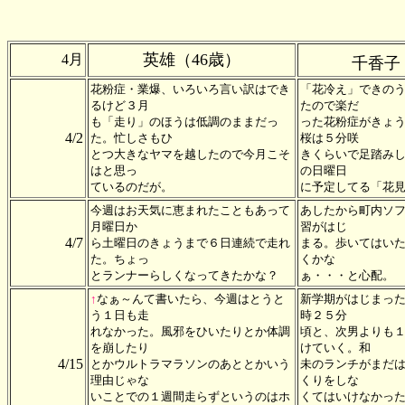
英雄（46歳）
4月
千香子
花粉症・業爆、いろいろ言い訳はでき
「花冷え」できの
るけど３月
たので楽だ
も「走り」のほうは低調のままだっ
った花粉症がきょ
4/2
た。忙しさもひ
桜は５分咲
とつ大きなヤマを越したので今月こそ
きくらいで足踏み
はと思っ
の日曜日
ているのだが。
に予定してる「花
今週はお天気に恵まれたこともあって
あしたから町内ソ
月曜日か
習がはじ
4/7
ら土曜日のきょうまで６日連続で走れ
まる。歩いてはい
た。ちょっ
くかな
とランナーらしくなってきたかな？
ぁ・・・と心配。
↑
なぁ～んて書いたら、今週はとうと
新学期がはじまっ
う１日も走
時２５分
れなかった。風邪をひいたりとか体調
頃と、次男よりも
を崩したり
けていく。和
4/15
とかウルトラマラソンのあととかいう
未のランチがまだ
理由じゃな
くりをしな
いことでの１週間走らずというのはホ
くてはいけなかっ