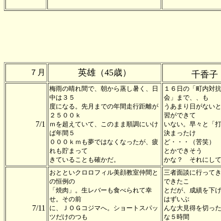
英雄（45歳）
７月
千香子
梅雨の晴れ間で、朝から蒸し暑く、日
１６日の「町内対
中は３５
会」まで、、も
度になる。先月までの年間走行距離が
うあまり日がない
２５００ｋ
習ができて
7/1
ｍを超えていて、このまま順調にいけ
いない。早々と「
ば年間５
決まったけ
０００ｋｍも夢ではなくなったが、疲
ど・・・（苦笑）
れも貯まって
とかできそう
きていることも確かだ。
かな？ それにし
おとといクロロフィル美顔教室仲間と
三者面談に行って
の恒例の
できたこ
「焼肉」。生レバーも食べられて幸
とだが、成績を下
せ。その前
はずいぶ
7/11
に、ＪＯＧコジマへ。ショートスパッ
んな大見得を切っ
ツだけのつも
な５時間