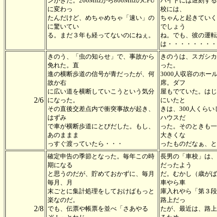
ンがきた。266Mhzから866MhzのCPU
バイトには遅刻する
に変わっ
校には、
たんだけど、めちゃめちゃ「速い」の
ちゃんと起きていく
に驚いてい
でしょう
る。まだ３年も経ってないのにねぇ。
ね。でも、彼の運転
は・・・・・・・・
きのう、「虫の知らせ」で、事故から
きのうは、スガシカ
免れた。直
った。
進の横断歩道の信号が青だったが、何
3000人収容のホー
故か右
席。ダフ
に広い道を横断していこうという気分
屋もでていた。はじ
2/6
になった。
にいたと
その直後交差点内で衝突事故が起き、
きは、300人くら
はずみ
ハウスだ
で車が横断歩道にとびだした。もし、
った。そのときも一
あのままま
大きくな
っすぐ渡っていたら・・・
ったものだなぁ、と
確定申告の季節となった。毎年この時
長男の「車校」は、
期になる
だったよう
と思うのだが、貯めておかずに、毎月
だ。むかし（歳がば
毎月、月
車やら車
末ごとに集計処理をしておけばもっと
庫入れやら「第３段
楽なのだ。
路上だっ
2/8
でも、伝票や帳票を並べ「さあやる
たが、最近は、路上