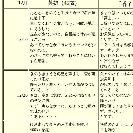
英雄（45歳）
12月
千香子
おとといきのうと出張の途中で名古屋
きょうはいつもの
に途中下
「高山」へ
車してくれた走友と会う。何故か地元
日帰りで遊びに出
にそうした
ずっといい
走友が少ないのと、自営業で休みが違
お天気だったのに
12/10
うことも
たい雨。こ
あってなかなかこういうチャンスが少
こ２～３日は風邪
ないので、
オーキング
わざわざ立ち寄ってくれたことにひた
をお休みしたりま
すら感謝。
い誰の心が
けなんでしょう？
きのうきょうと冬型が強まり、雪が舞
久々のバイト休み
ったり雨が
次男和未
降ったりと寒々としたお天気がつづい
が協力して「窓ガ
ている。け
くれることに
12/26
さは、寒さに負け、ふとんのぬくもり
なっていたのだが
の誘惑に勝
降ったり
てず、走らなかった。ちょっとお疲れ
雨が落ちてきたり
気味のせい
ず。困ったこ
もあるが・・・
とです。
けさ走って今月の月間走行距離が
快晴のきょうは、
400kmを超
ツを洗うこ