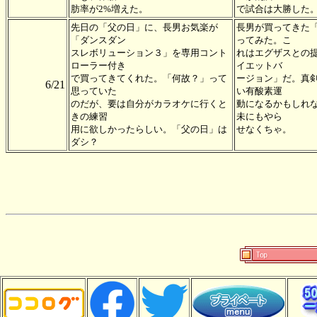
肪率が2%増えた。
で試合は大勝した
先日の「父の日」に、長男お気楽が
長男が買ってきた
「ダンスダン
ってみた。こ
スレボリューション３」を専用コント
れはエグザスとの
ローラー付き
イエットバ
で買ってきてくれた。「何故？」って
ージョン」だ。真
6/21
思っていた
い有酸素運
のだが、要は自分がカラオケに行くと
動になるかもしれ
きの練習
未にもやら
用に欲しかったらしい。「父の日」は
せなくちゃ。
ダシ？