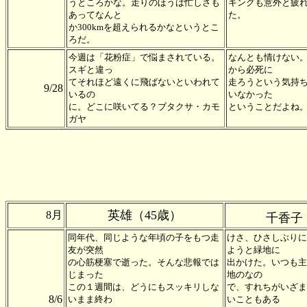
うところかな。走りのほうは忙しさも
キングも意外と疲
あってなんと
た。
か300kmを超えられるかなというとこ
ろだ。
今週は「花粉症」で悩まされている。
なんとも情けない
スギと違っ
から必死に
てそれほど遠くに飛ばないといわれて
走ろうという気持
9/28
いるの
いなかった
に。どこに咲いてる？ブタクサ・カモ
ということだよね
ガヤ
英雄（45歳）
8月
千香子
同年代、同じような年頃の子をもつ走
けさ、ひさしぶりに
友が突然
ようと緑地に
の心筋梗塞で逝った。そんな悲報では
出かけた。いつも主
じまった
地のなの
この１週間は、どうにもスッキリしな
で、すれちがいざま
8/6
いまま終わ
いこともある