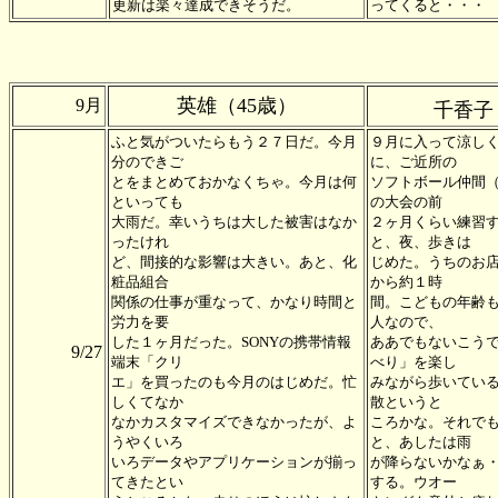
更新は楽々達成できそうだ。
ってくると・・・
英雄（45歳）
9月
千香子
ふと気がついたらもう２７日だ。今月
９月に入って涼し
分のできご
に、ご近所の
とをまとめておかなくちゃ。今月は何
ソフトボール仲間
といっても
の大会の前
大雨だ。幸いうちは大した被害はなか
２ヶ月くらい練習
ったけれ
と、夜、歩きは
ど、間接的な影響は大きい。あと、化
じめた。うちのお
粧品組合
から約１時
関係の仕事が重なって、かなり時間と
間。こどもの年齢
労力を要
人なので、
した１ヶ月だった。SONYの携帯情報
ああでもないこう
9/27
端末「クリ
べり」を楽し
エ」を買ったのも今月のはじめだ。忙
みながら歩いてい
しくてなか
散というと
なかカスタマイズできなかったが、よ
ころかな。それで
うやくいろ
と、あしたは雨
いろデータやアプリケーションが揃っ
が降らないかなぁ
てきたとい
する。ウオー