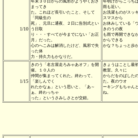
年末３０日からの風邪がようやくおさ
年明けからこっち
まってき
雨も近い。
た。これほど長引いたこと、そして
お洗濯ものがスッ
「同級生の
スマスから
死」、元旦に通夜、２日に告別式とい
お休みしている「
1/10
う日取
きのうの夜
り・・・すべてが今までにない「お正
も雨で再開できな
月」だった。
からできる
心のへこみは解消したけど、風邪で失
かな？ちょっと歩
った体
力・持久力もかなりだ。
きのう「名古屋走ろみゃあオフ」を開
きょうはことし最
催。１０人の
教室。久々に
仲間が集まってくれた。終わって、
からだをのばした
1/15
「楽しんでく
た。夜のウオ
れたかなぁ」という思いと、「あ～
ーキングもちゃん
ぁ、終わっちゃ
ね。
った」というさみしさとが交錯。