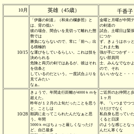
英雄（45歳）
10月
千香子
「伊藤の剣道」（和未の欄参照）と
金曜と月曜が中間
は、背の低い
の剣道の
彼の場合、間合いを見切って離れた態
試合。土曜日は緊
勢では
につか
勝負にならないので、常に「前へ」出
ず、きょうはホッ
る積極的
これまた勉
10/15
な運びをしているらしい。これは技を
強が手につかず・
決められる
ない部員同
危険と両刃の剣ではあるが、彼はそれ
士、みんなでなか
を信条と
ので、それ
しているのだという。一度試合ぶりを
もいいかなと・・
見てみたい
なぁ。
きょうで、年間走行距離が4000ｋｍを
ご近所のお仲間と
超えた。
１ヶ月
昨年が１２月の上旬だったことを思う
半。「いつまでつ
と、ことしは
りだけでなく
10/28
順調に走ってこられたんだなぁと思
私自身も思ってい
う。年間
くると日課
5000ｋｍはちょっと厳しくなったけ
のような感じとな
ど、自己最多
んだん寒くな