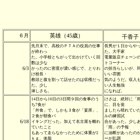
英雄（45歳）
６月
千香子
先月末で、高校のＰＴＡの役員の仕事
長男が１日からや
が終わっ
た。大手家
た。小学校とちがって出かけていく回
電量販店チェーン
数は少な
トコーナー
6/3
かったのに密度が濃い感じで、とりわ
の担当らしいが、
け校長・
いい雰囲
教頭と腹を割って話せたのは収穫だっ
気のようだ。収入
た。少し
い人生勉強
淋しさも。
になれば。
14日から16日の3日間９回の食事のう
けさは、絶対に「
ち7食が
に、目を覚
「外食」で、しかも３食が「宴席」、
ましたら晴れてい
２食が朝食バ
ルの練習試
6/18
イキングだった。加えて名古屋を離れ
合があった。少し
ていたこと
「雨」の予報
もあって走らなかったために体重が2
に油断があったの
ｋｇ、体脂
ーが乱調