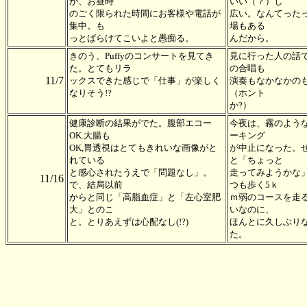
が、お昼時
いい（？）し
のごく限られた時間にお客様や電話が
広い。なんてった
集中。も
場もある
っとばらけてこいよと愚痴る。
んだから。
きのう、Puffyのコンサートを見てき
見に行った人の話
た。とてもリラ
の合唱も
11/7
ックスできた感じで「仕事」が楽しく
演奏もなかなかの
なりそう!?
（ホント
か?）
健康診断の結果がでた。腹部エコー
今夜は、霧のよう
OK.大腸も
ーキング
OK,胃透視はとてもきれいな画像がと
が中止になった。
れている
と「ちょっと
と感心されたうえで「問題なし」。
走ってみようかな
11/16
で、結局以前
つも歩く5ｋ
からと同じ「高脂血症」と「左心室肥
ｍ弱のコースを走
大」とのこ
いなのに、
と。とりあえずは心配なし(!?)
ほんとに久しぶり
た。