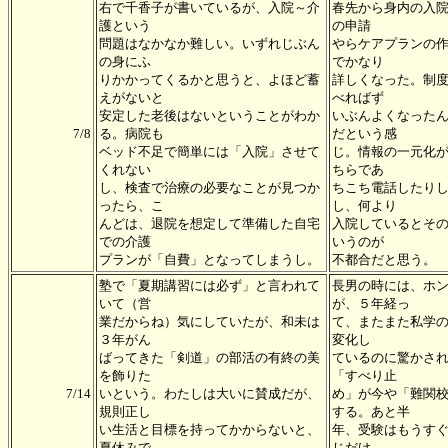
右で千香子が書いているが、入院～介
春先から身内の入
護という
の申請
問題はなかなか難しい。いずれじぶん
やらケアプランの
の身にふ
でかなり
りかかってくるかと思うと、よほど蓄
詳しくなった。制
えがないと
べればず
安定した老後はないということがわか
いぶんよくなった
7/8
る。病院も
だという感
ベッド不足で簡単には「入院」させて
じ。情報の一元化
くれない
ちらであ
し、検査で治療の必要なことが見つか
ちこち電話したり
ったら、こ
し、何より
んどは、退院を想定して準備した自宅
入院しているとそ
での介護
いうのが
プランが「自費」となってしまうし。
不都合だと思う。
塾で「夏期講習には必ず」と言われて
長男の時には、ホ
いて（営
が、５年経っ
業だからね）気にしていたが、和未は
て、またまた私学
３年がん
変化し
ばってきた「剣道」の部活の有終の美
ているのに驚かさ
を飾りた
「すべり止
7/14
いという。わたしは大いに賛成だが、
め」が今や「難関
規則正し
する。あと半
い生活と目標を持ってかからないと、
年、受験はもうす
夏休みで
じだけ