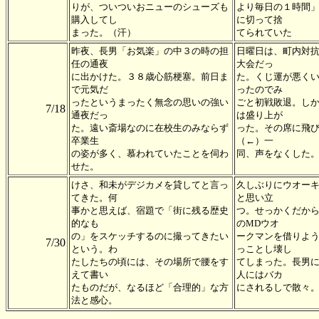
りが、ついついおニューのシューズも
より毎日の１時間
購入してし
に切って捨
まった。（汗）
てられていた
昨夜、長男「お気楽」の中３の時の担
日曜日は、町内対
任の通夜
大会だっ
に出かけた。３８歳心筋梗塞。前日ま
た。くじ運が悪く
で元気だ
ったのでみ
ったというまったく無念の思いの強い
ごと初戦敗退。し
7/18
通夜だっ
は盛り上が
た。遠い斎場なのに在校生のみならず
った。その席に飛
卒業生
（←）一
の姿が多く、慕われていたことを伺わ
同、声をなくした
せた。
けさ、和未がデジカメを貸してと言っ
久しぶりにウオー
てきた。何
と思い立
事かと思えば、宿題で「街に残る歴史
つ。せっかくだか
的なも
のMDウオ
の」をスケッチするのに撮ってきたい
ークマンを借りよ
7/30
という。わ
っことし壊し
たしたちの頃には、その場所で腰をす
てしまった。長男
えて書い
人にはバカ
たものだが、なるほど「合理的」な方
にされるしで散々
法と感心。