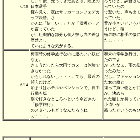
じ。午後、走ってきたあとは、陸上の
ろうけど、試合は
6/10
日本選手
っていたの
権を見て、夜はサッカーコンフェデカ
で驚いた。声も出
ップ決勝。さ
っていた。
かんに「惜しい！」とか「収穫が」と
背が小さいという
か言っていた
うけど、積
が、組織的な部分も個人技も力の差は
極果敢に相手の懐
歴然とし
たし・・・
ていたような気がする。
梅雨時の修学旅行なのに運のいい奴だ
和未の修学旅行は
なぁ。
たのでよ
きょうだったら大雨でカヌーは体験で
かったなぁ。雨の
きなかった
ったみたい
かもしれないし・・・。でも、最近の
だし。ファッショ
傾向だけど、
た女の娘と
6/14
泊まりはホテルやペンションで、自由
違って買い物とか
行動も班
か、決めら
別で好きなところへという今どきの
れた額しか持って
「修学旅行」
小遣いが
のスタイルもどうなんだろうね
残ったというのも
ぇ・・・。