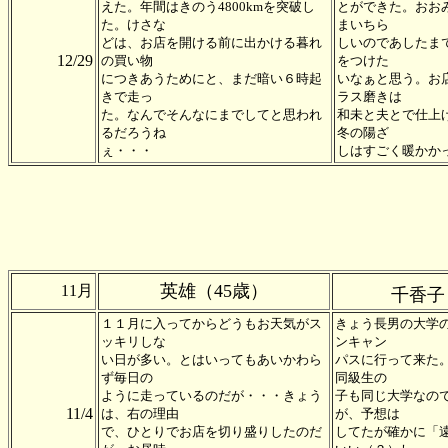
えた。年間はきのう4800kmを突破し
とができた。おお
た。けさな
まいちら
どは、お店を開ける前に出かける暮れ
しいのであしたま
12/29
の買い物
をつけた
につきあうためにと、まだ暗い６時起
いなぁと思う。お
きで走っ
ラス磨きは
た。なんでそんなにまでしてと思われ
和未と夫とで仕上
るだろうね
冬の陽ざ
ぇ・・・
しはすごく暖かか
英雄（45歳）
11月
千香子
１１月に入ってからどうもお天気がス
きょう長男の大学
ッキリしな
ンキャン
い日が多い。とはいってもあいかわら
パスに行って来た
ず毎日の
同級生の
ように走っているのだが・・・きょう
子も同じ大学なの
11/4
は、右の理由
が、予想は
で、ひとりでお店を切り盛りしたのだ
してたが確かに「