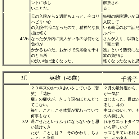
ントに珍し
解放され
いことだ。
る！
母の入院から２週間ちょっと。今はリ
毎朝の病院通いが
ハビリ中心
入院して
の入院生活になったので、精神的な負
いる義母のお世話
担は軽く
ルパー
4/26
なったが身内に病人がいるのは何かと
さんが入り、以前
負担が
「完全看
かかるものだ。おかげで洗濯物を干す
護」という態勢に
のと台所
族の負担は
の洗い物は速くなった。
軽くなったなぁと
英雄（45歳）
3月
千香子
２０年来のおつきあいをしている（苦
２月の最終週から
笑）「花粉
が一気に
症」の症状が、きょう現在ほとんどで
はじまった。目は
てこない。
るし、耳の
毎年、ことしこそ体質が変わっていて
中はかゆいしで、
何事もなく
の内側に入
3/2
過ごせたというふうにならないかと思
れるウエットタイ
い続けてき
いろ新しいグ
たが、ことしは？ そのかわり、ちょ
ッズも出ているけ
っとした業爆
で、その名も