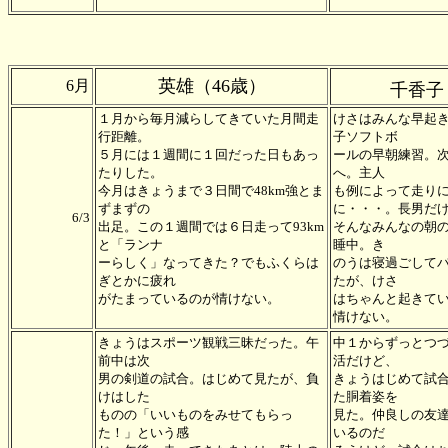
英雄（46歳）
6月
千香子
１月から毎月減らしてきていた月間走
けさはみんな早起
行距離。
子ソフトボ
５月には１週間に１回だった日もあっ
ールの早朝練習。
たりした。
へ。主人
今月はきょうまで３日間で48km強とま
も例によって走り
ずまずの
に・・・。長男だ
6/3
出足。この１週間では６日走って93km
そんなみんなの朝
と「ランナ
睡中。き
ーらしく」なってきた？でもふくらは
のうは寝過ごして
ぎとかに疲れ
たが、けさ
がたまっているのが情けない。
はちゃんと起きて
情けない。
きょうはスポーツ観戦三昧だった。午
中１からずっとつ
前中は次
活だけど、
男の剣道の試合。はじめて見たが、負
きょうはじめて試
けはした
た胴着姿を
ものの「いいものをみせてもらっ
見た。仲良しの友
た！」という感
いるのだ